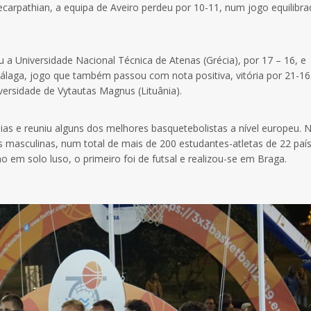
ecarpathian, a equipa de Aveiro perdeu por 10-11, num jogo equilibr
u a Universidade Nacional Técnica de Atenas (Grécia), por 17 – 16, e
Málaga, jogo que também passou com nota positiva, vitória por 21-16
versidade de Vytautas Magnus (Lituânia).
as e reuniu alguns dos melhores basquetebolistas a nível europeu. N
s masculinas, num total de mais de 200 estudantes-atletas de 22 país
 em solo luso, o primeiro foi de futsal e realizou-se em Braga.